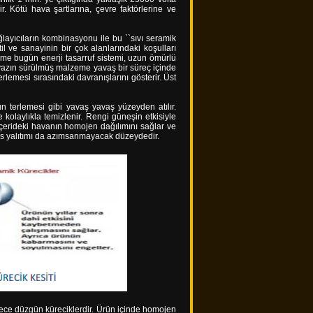
. Kötü hava şartlarına, çevre faktörlerine ve
layıcıların kombinasyonu ile bu ``sıvı seramik
il ve sanayinin bir çok alanlarındaki koşulları
zeme bugün enerji tasarruf sistemi, uzun ömürlü
ya yazın sürülmüş malzeme yavaş bir süreç içinde
erlemesi sırasındaki davranışlarını gösterir. Üst
n terlemesi gibi yavaş yavaş yüzeyden atılır.
kolaylıkla temizlenir. Rengi güneşin etkisiyle
 içerideki havanın homojen dağılımını sağlar ve
 Ses yalıtımı da azımsanmayacak düzeydedir.
erece düzgün küreciklerdir. Ürün içinde homojen