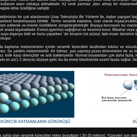
kullanım alanı oldukça artmaktadır. A2 sınıfı yanmaz ,alev almaz bir malzemedir
regüle etme özelliğine sahiptir.
ktörünün bir çok alanlarında Uzay Teknolojisi Bir Yöntemi İle, dıştan yapışan bağ
serbest bırakılmasıyla birlikte ,Termo seramik kaplama, özel olarak inşaat,ev,tekst
evam edilerek ve önemli özelliklerle zenginleştirilmiştir. Boyaya benzeyen bu mal
ir arada taşımaktadır. Evinizi,işyerinizi sağlığınızı ve kesenizi korur. İlkbahar ve
 suyu dışarıya iletir ve bunu yaparken `de binanın üst yüzeyi, tıpkı insan derisinin t
oluşur.
nda kaplama malzemesinin içinde seramik kürecikler tarafından tutulur ve vücudu
z. Su yalıtımı mükemmeldir. Kir tutmaz ,pas yapmaz,yüzey kirlenmeleri de su ile 
z. küfe karşı dirençlidir ve anti bakteriyeldir. Normal boyalardan çok daha fazla,
 farkı en az(1-2 derece) düzeye gelir, bu da enerji tüketiminde azami fayda sağlar.
a sahip olan seramik kürecikler mikro boyuttadır ( 30-35 mikron). Yüzeyleri son d