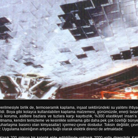
n verilmesiyle birlik de, termoseramik kaplama, inşaat sektöründeki su yalıtımı iht
irildi. Boya gibi kolayca kullanılabilen kaplama malzemesi, günümüzde, enerji tas
ü koruma, asitlere bazlara ve tuzlara karşı kayıtsızlık, %300 elastikiyet insan’
 tutmama, kendini temizleme ve kesinlikle solmama gibi daha pek çok özelliği büny
uharlaşma basıncı olan kimyasallar) içermez-çevre dostudur. Toksin değildir, çev
. Uygulama kalınlığının artışına bağlı olarak elektrik direnci de artmaktadır.
laşık 200 mikron bir kalınlık elde edildiğinde yaklaşık 2000 volta dirençlidir. Ka