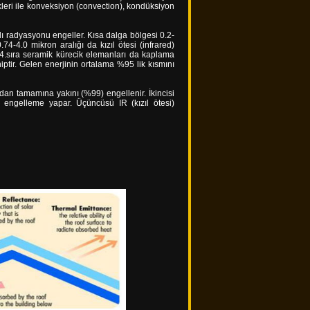
ikleri ile konveksiyon (convection), kondüksiyon
lı radyasyonu engeller. Kısa dalga bölgesi 0.2-
74-4.0 mikron aralığı da kızıl ötesi (infrared)
ve 4.sıra seramik kürecik elemanları da kaplama
ptir. Gelen enerjinin ortalama %95 lik kısmını
an tamamına yakını (%99) engellenir. İkincisi
engelleme yapar. Üçüncüsü IR (kızıl ötesi)