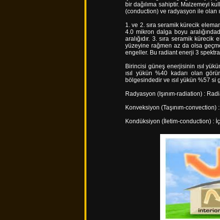
bir dağılıma sahiptir. Malzemeyi kul
(conduction) ve radyasyon ile olan ıs
1. ve 2. sıra seramik kürecik elema
4.0 mikron dalga boyu aralığındadır
aralığıdır. 3. sıra seramik kürecik
yüzeyine rağmen az da olsa geçmeyi
engeller. Bu radiant enerji 3 spektr
Birincisi güneş enerjisinin ısıl y
ısıl yükün %40 kadarı olan görü
bölgesindedir ve ısıl yükün %57 si g
Radyasyon (Işınım-radiation) : Radi
Konveksiyon (Taşınım-convection) : 
Kondüksiyon (İletim-conduction) : İçi