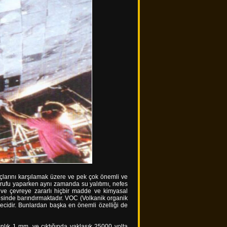
iyaçlarını karşılamak üzere ve pek çok önemli ve
arrufu yaparken aynı zamanda su yalıtımı, nefes
a ve çevreye zararlı hiçbir madde ve kimyasal
esinde barındırmaktadır. VOC (Volkanik organik
recidir. Bunlardan başka en önemli özelliği de
lınlık 1 mm. ye çıktığında yaklaşık 25000 volta