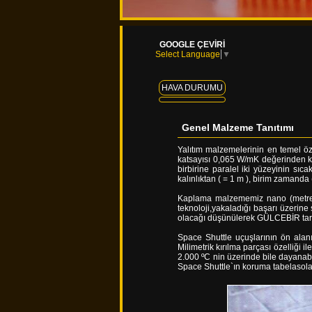
GOOGLE ÇEVİRİ
Select Language
▼
HAVA DURUMU
Genel Malzeme Tanıtımı
Yalıtım malzemelerinin en temel öze
katsayısı 0,065 W/mK değerinden küç
birbirine paralel iki yüzeyinin sı
kalınlıktan ( = 1 m ), birim zamanda (
Kaplama malzememiz nano (metrenin
teknoloji,yakaladığı başarı üzerine
olacağı düşünülerek GÜLCEBİR tar
Space Shuttle uçuşlarının ön alanı
Milimetrik kırılma parçası özelliği
2.000 ºC nin üzerinde bile dayanab
Space Shuttle`ın koruma tabelasol