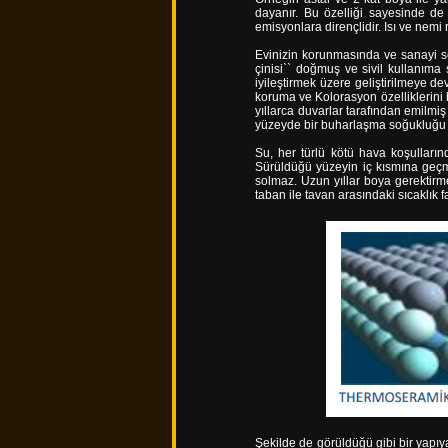
dayanır. Bu özelliği sayesinde de 
emisyonlara dirençlidir. Isı ve nemi 
Evinizin korunmasında ve sanayi se
çinisi`` doğmuş ve sivil kullanıma 
iyileştirmek üzere geliştirilmeye d
koruma ve Kolorasyon özelliklerini b
yıllarca duvarlar tarafından emilmiş
yüzeyde bir buharlaşma soğukluğu 
Su, her türlü kötü hava koşulları
Sürüldüğü yüzeyin iç kısmına geçme
solmaz. Uzun yıllar boya gerektirme
taban ile tavan arasındaki sıcaklık
Şekilde de görüldüğü gibi bir yapıy