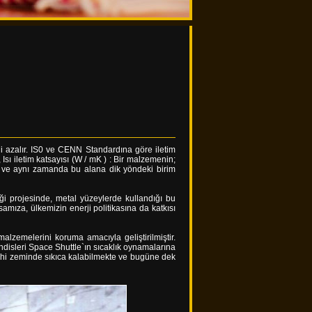
iği azalır. IS0 ve CENN Standardına göre iletim
sı iletim katsayısı (W / mK ) : Bir malzemenin;
2 ) ve aynı zamanda bu alana dik yöndeki birim
i projesinde, metal yüzeylerde kullandığı bu
amıza, ülkemizin enerji politikasına da katkısı
alzemelerini koruma amacıyla geliştirilmiştir.
ndisleri Space Shuttle`ın sıcaklık oynamalarına
dahi zeminde sıkıca kalabilmekte ve bugüne dek