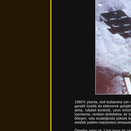
1980’li yılarda, sivil kullanıma izi
gerekli özellik de eklenerek gelişt
alma, rutubet kontrolü, uzun ömürl
içermeme, renklen dirilebilme, kir
bileşen; oda sıcaklığında yüksek b
elektrik yalıtımı malzemesi olmasıdır
Örneğin astar ve 2 kat boya ile yak