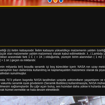
lliği (λ) iletim katsayısıdır. İletim katsayısı yükseldikçe malzemenin yalıtım özell
ük olan malzemeler yalıtım malzemesi olarak kabul edilmektedir. λ , ( Lambda ), I
caklıkları arasındaki fark 1 C ( = 1K ) olduğunda, yüzeyin birim alanından ( 1 m
 = 1 sn ) geçen ısı miktarıdır.
 milyarda biri) boyutta seramik içi boş kürecikler içerir. NASA nın uzay mekiğ
 sanayinin bazı dallarında kullanılmış ve kaplamayalıtım malzemesi olarak da piyas
afından sunulmuştur.
nda 70`li yılların başında NASA tarafından uzayda astronotların yaşamlarını ve m
 ile vakumlu seramik oyuk gövdelerin (Seramik Bubbles) kullanılmasıyla, NASA mühe
ilmesini sağlamışlardır. Bu çığır açan buluş, ses hızından daha yükse k hızlarda 
arak hizmet vermekte ve hala devam etmektedir.