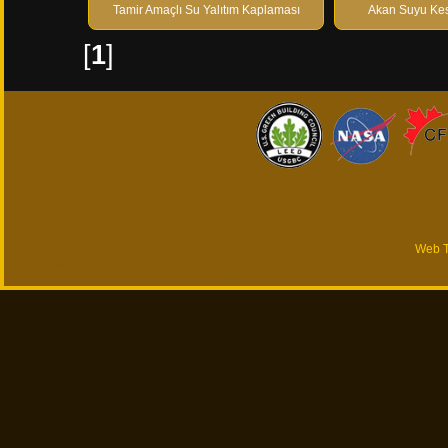
Tamir Amaçlı Su Yalıtım Kaplaması
Akan Suyu Ke
[
1
]
Web 
Bugün Tekil
:
17
Bugün Çoğul
:
17
Toplam T